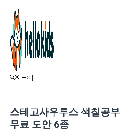
Skip
to
content
Menu
스테고사우루스 색칠공부
무료 도안 6종