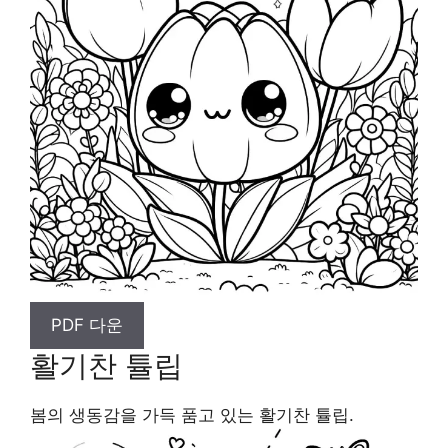
PDF 다운
활기찬 튤립
봄의 생동감을 가득 품고 있는 활기찬 튤립.