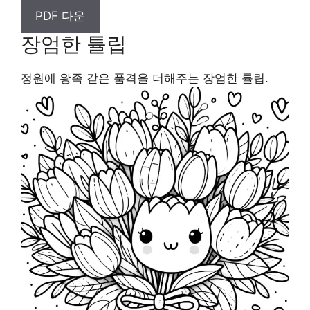
PDF 다운
장엄한 튤립
정원에 왕족 같은 품격을 더해주는 장엄한 튤립.