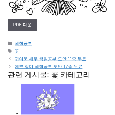
PDF 다운
Categories
색칠공부
Tags
꽃
귀여운 새우 색칠공부 도안 11종 무료
예쁜 장미 색칠공부 도안 17종 무료
관련 게시물: 꽃 카테고리