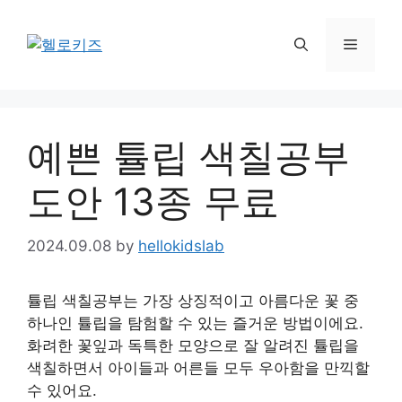
Skip
to
Menu
content
예쁜 튤립 색칠공부
도안 13종 무료
2024.09.08
by
hellokidslab
튤립 색칠공부는 가장 상징적이고 아름다운 꽃 중
하나인 튤립을 탐험할 수 있는 즐거운 방법이에요.
화려한 꽃잎과 독특한 모양으로 잘 알려진 튤립을
색칠하면서 아이들과 어른들 모두 우아함을 만끽할
수 있어요.