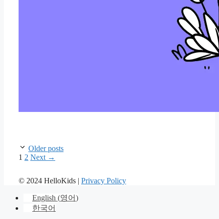
Older posts
Page
Page
1
2
Next
→
© 2024 HelloKids |
Privacy Policy
English
(
영어
)
한국어