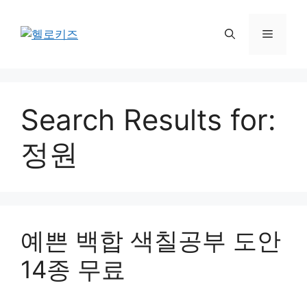
Skip
to
Menu
content
Search Results for:
정원
예쁜 백합 색칠공부 도안
14종 무료