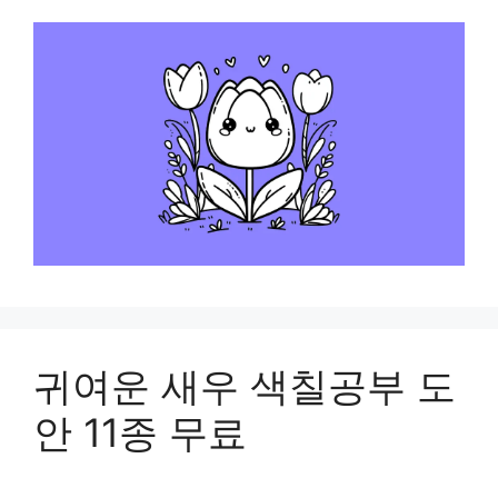
귀여운 새우 색칠공부 도
안 11종 무료